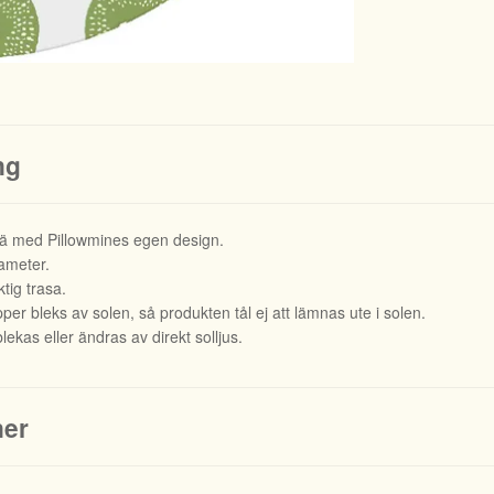
ng
rä med Pillowmines egen design.
iameter.
tig trasa.
er bleks av solen, så produkten tål ej att lämnas ute i solen.
lekas eller ändras av direkt solljus.
ner