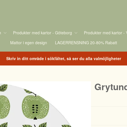
m
Produkter med kartor - Göteborg
Produkter med kartor - 
Mattor i egen design
LAGERRENSNING 20-80% Rabatt
Skriv in ditt område i sökfältet, så ser du alla valmöjligheter
Grytun