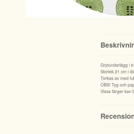
Beskrivni
Grytunderlägg i t
Storlek 21 cm i d
Torkas av med fuk
OBS! Tyg och papp
Vissa färger kan b
Recensio