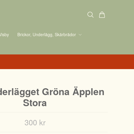
Visby
Brickor, Underlägg, Skärbrädor
derlägget Gröna Äpplen
Stora
300 kr