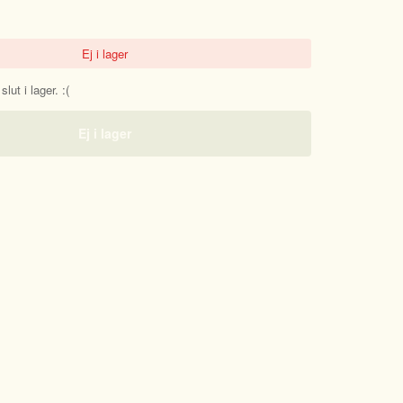
Ej i lager
lut i lager. :(
Ej i lager