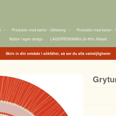
m
Produkter med kartor - Göteborg
Produkter med kartor - 
Mattor i egen design
LAGERRENSNING 20-80% Rabatt
Skriv in ditt område i sökfältet, så ser du alla valmöjligheter
Grytu