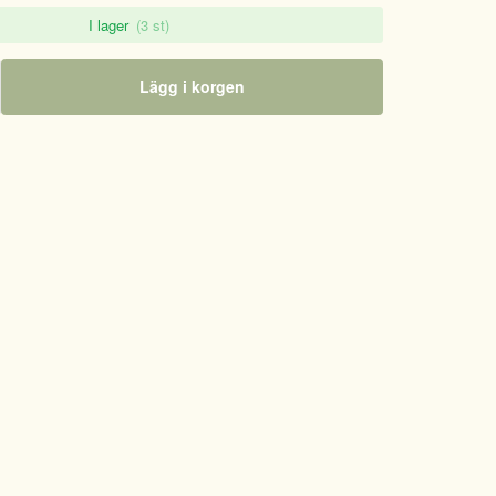
I lager
(3 st)
Lägg i korgen