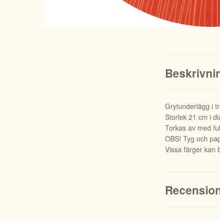
Beskrivni
Grytunderlägg i t
Storlek 21 cm i d
Torkas av med fuk
OBS! Tyg och papp
Vissa färger kan b
Recensio