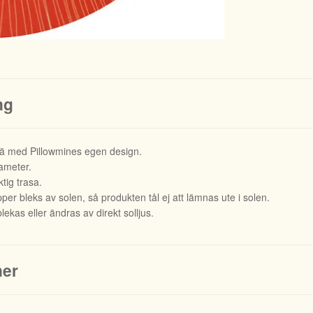
ng
rä med Pillowmines egen design.
iameter.
tig trasa.
er bleks av solen, så produkten tål ej att lämnas ute i solen.
lekas eller ändras av direkt solljus.
ner