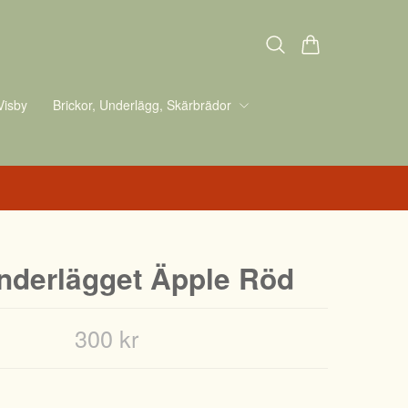
Visby
Brickor, Underlägg, Skärbrädor
nderlägget Äpple Röd
300 kr