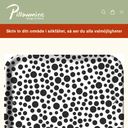
Skriv in ditt område i sökfältet, så ser du alla valmöjligheter