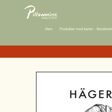
Hem
Produkter med kartor - Stockhol