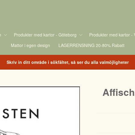
m
Produkter med kartor - Göteborg
Produkter med kartor - 
Mattor i egen design
LAGERRENSNING 20-80% Rabatt
Skriv in ditt område i sökfältet, så ser du alla valmöjligheter
Affisc