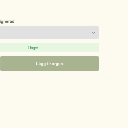
Signerad
I lager
Lägg i korgen