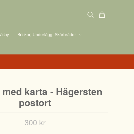
Visby
Brickor, Underlägg, Skärbrädor
h med karta - Hägersten
postort
300 kr