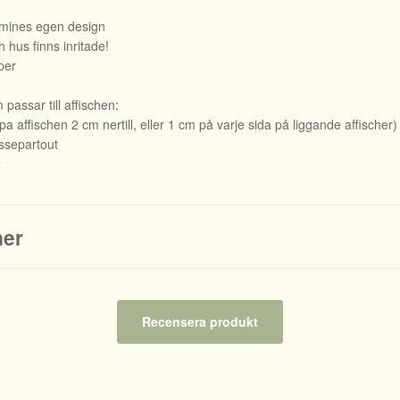
owmines egen design
 hus finns inritade!
per
passar till affischen:
 affischen 2 cm nertill, eller 1 cm på varje sida på liggande affischer)
separtout
2
ner
Recensera produkt