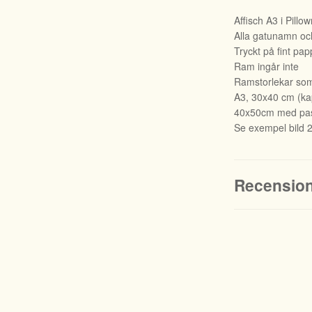
Affisch A3 i Pill
Alla gatunamn och
Tryckt på fint pap
Ram ingår inte
Ramstorlekar som 
A3, 30x40 cm (kapa
40x50cm med pas
Se exempel bild 
Recensio