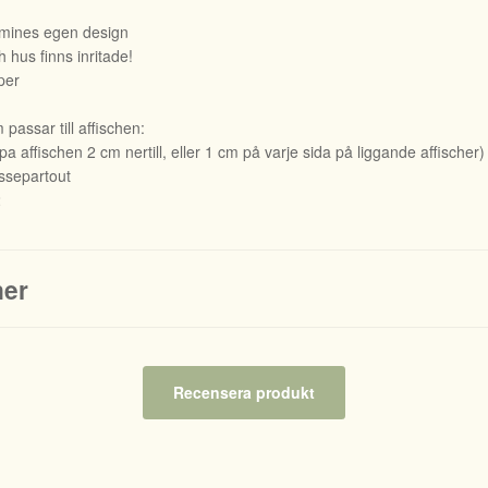
owmines egen design
 hus finns inritade!
per
passar till affischen:
 affischen 2 cm nertill, eller 1 cm på varje sida på liggande affischer)
separtout
2
ner
Recensera produkt