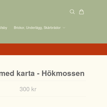
Visby
Brickor, Underlägg, Skärbrädor
 med karta - Hökmossen
300 kr