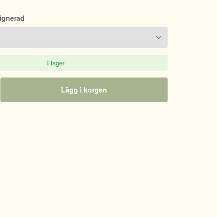
Signerad
I lager
Lägg i korgen