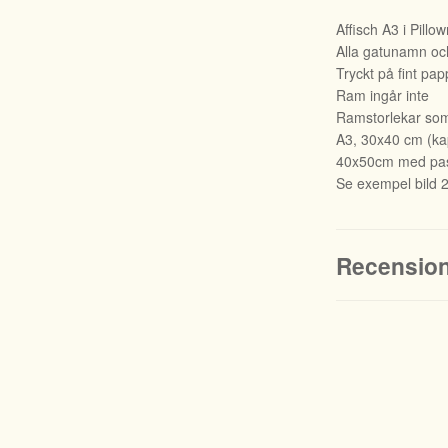
Affisch A3 i Pill
Alla gatunamn och
Tryckt på fint pap
Ram ingår inte
Ramstorlekar som 
A3, 30x40 cm (kapa
40x50cm med pas
Se exempel bild 
Recensio