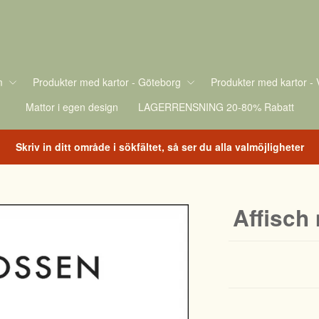
m
Produkter med kartor - Göteborg
Produkter med kartor - 
Mattor i egen design
LAGERRENSNING 20-80% Rabatt
Skriv in ditt område i sökfältet, så ser du alla valmöjligheter
Affisch