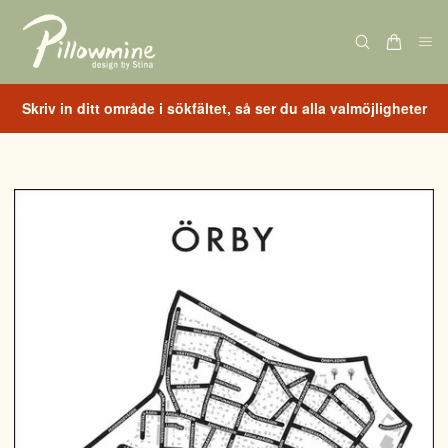
Skriv in ditt område i sökfältet, så ser du alla valmöjligheter