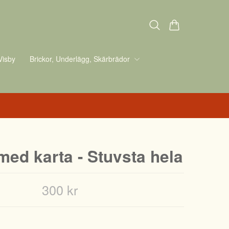
Visby
Brickor, Underlägg, Skärbrädor
med karta - Stuvsta hela
300 kr