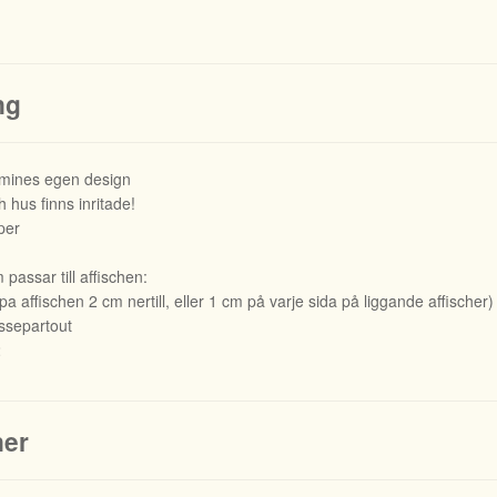
ng
owmines egen design
 hus finns inritade!
per
passar till affischen:
 affischen 2 cm nertill, eller 1 cm på varje sida på liggande affischer)
separtout
2
ner