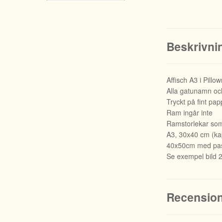
Beskrivni
Affisch A3 i Pill
Alla gatunamn och
Tryckt på fint pap
Ram ingår inte
Ramstorlekar som 
A3, 30x40 cm (kapa
40x50cm med pas
Se exempel bild 
Recensio