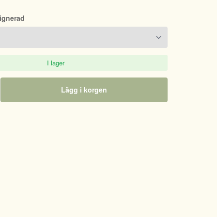
Signerad
I lager
Lägg i korgen