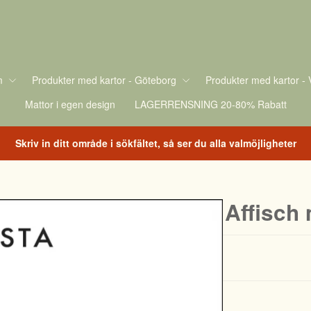
m
Produkter med kartor - Göteborg
Produkter med kartor - 
Mattor i egen design
LAGERRENSNING 20-80% Rabatt
Skriv in ditt område i sökfältet, så ser du alla valmöjligheter
Affisch 