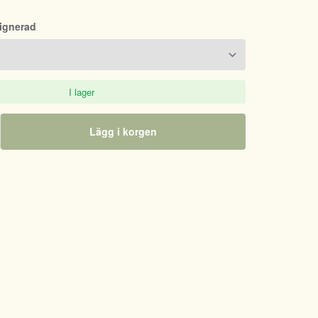
Signerad
I lager
Lägg i korgen