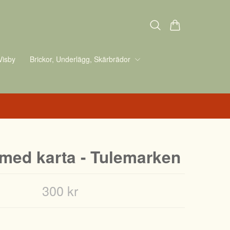
Visby
Brickor, Underlägg, Skärbrädor
 med karta - Tulemarken
300 kr