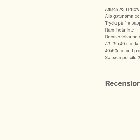
Affisch A3 i Pill
Alla gatunamn och
Tryckt på fint pap
Ram ingår inte
Ramstorlekar som 
A3, 30x40 cm (kapa
40x50cm med pas
Se exempel bild 
Recensio