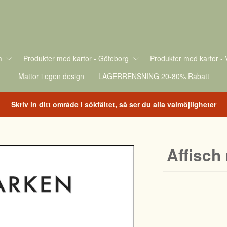
m
Produkter med kartor - Göteborg
Produkter med kartor - 
Mattor i egen design
LAGERRENSNING 20-80% Rabatt
Skriv in ditt område i sökfältet, så ser du alla valmöjligheter
Affisch