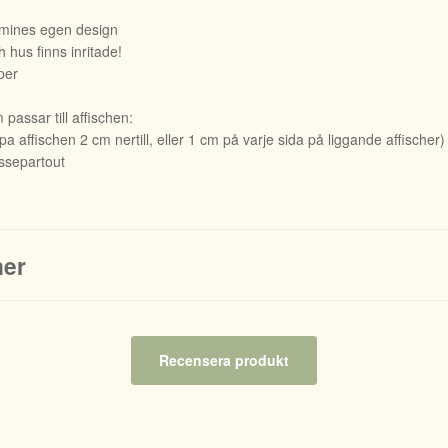
owmines egen design
 hus finns inritade!
per
passar till affischen:
 affischen 2 cm nertill, eller 1 cm på varje sida på liggande affischer)
separtout
2
ner
Recensera produkt