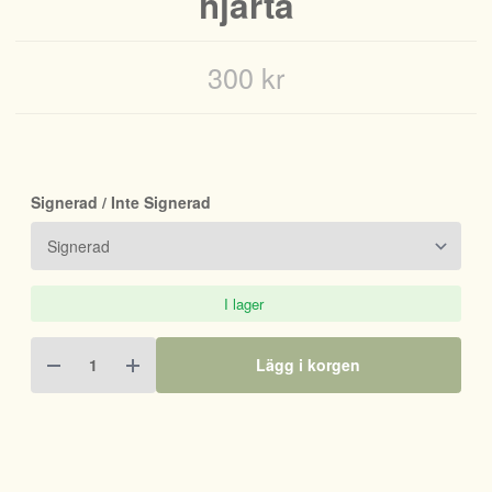
hjärta
300 kr
Signerad / Inte Signerad
I lager
Lägg i korgen