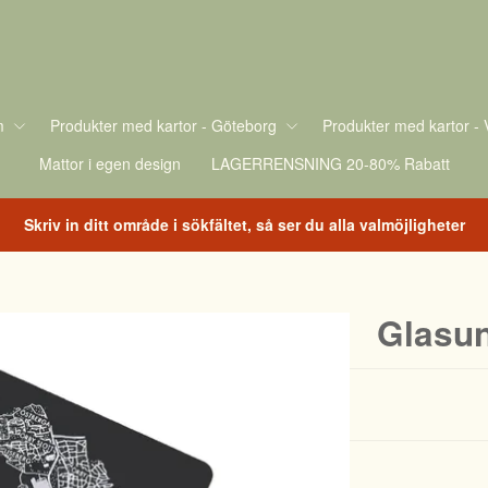
m
Produkter med kartor - Göteborg
Produkter med kartor - 
Mattor i egen design
LAGERRENSNING 20-80% Rabatt
Skriv in ditt område i sökfältet, så ser du alla valmöjligheter
Glasun