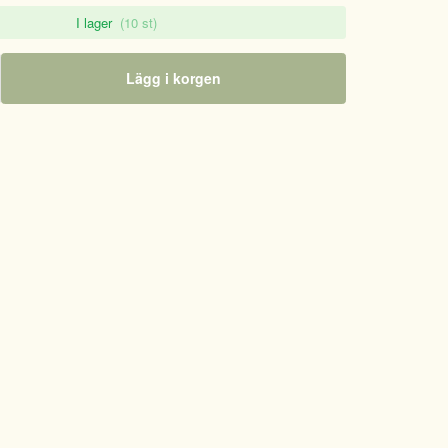
I lager
(10 st)
Lägg i korgen