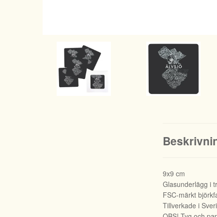
Beskrivni
9x9 cm
Glasunderlägg i t
FSC-märkt björk
Tillverkade i Sver
OBS! Tyg och papp