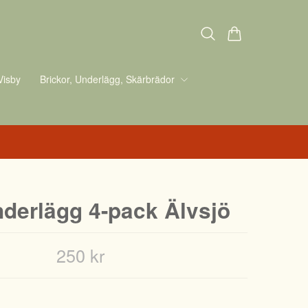
Visby
Brickor, Underlägg, Skärbrädor
derlägg 4-pack Älvsjö
250 kr