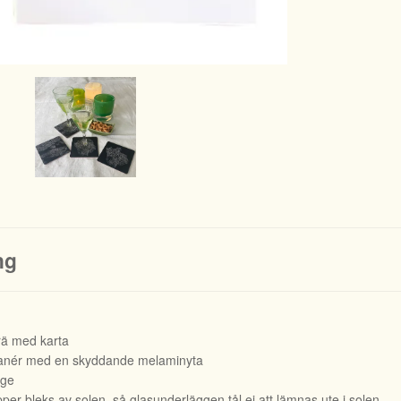
ng
rä med karta
fanér med en skyddande melaminyta
ige
er bleks av solen, så glasunderläggen tål ej att lämnas ute i solen.