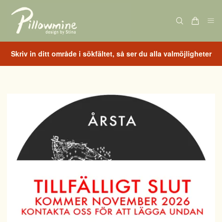
Skriv in ditt område i sökfältet, så ser du alla valmöjligheter