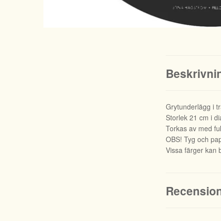
Beskrivni
Grytunderlägg i t
Storlek 21 cm i d
Torkas av med fuk
OBS! Tyg och papp
Vissa färger kan b
Recensio