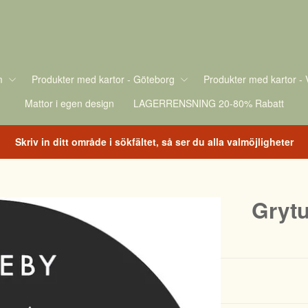
m
Produkter med kartor - Göteborg
Produkter med kartor - 
Mattor i egen design
LAGERRENSNING 20-80% Rabatt
Skriv in ditt område i sökfältet, så ser du alla valmöjligheter
Grytu