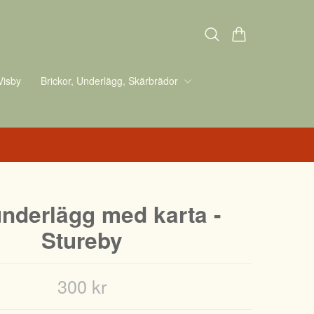
Visby
Brickor, Underlägg, Skärbrädor
nderlägg med karta -
Stureby
300 kr