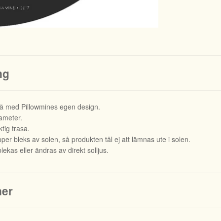
ng
rä med Pillowmines egen design.
iameter.
tig trasa.
er bleks av solen, så produkten tål ej att lämnas ute i solen.
lekas eller ändras av direkt solljus.
ner