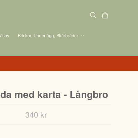
Visby
Brickor, Underlägg, Skärbrädor
da med karta - Långbro
340 kr