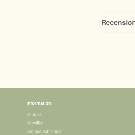
Recensio
Information
Kontakt
Köpvillkor
Om oss och Press