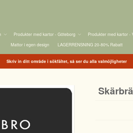
m
Produkter med kartor - Göteborg
Produkter med kartor - 
Mattor i egen design
LAGERRENSNING 20-80% Rabatt
Skriv in ditt område i sökfältet, så ser du alla valmöjligheter
Skärbrä