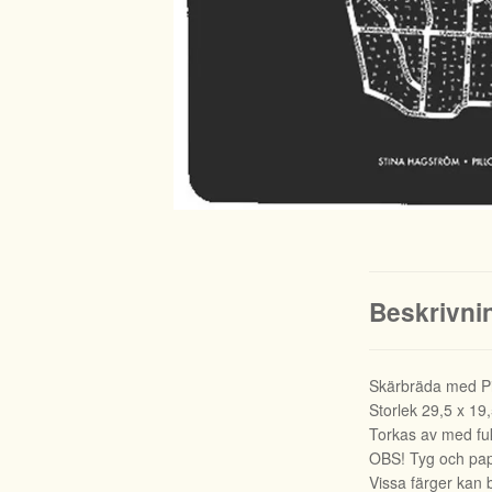
Beskrivni
Skärbräda med Pi
Storlek 29,5 x 19
Torkas av med fuk
OBS! Tyg och papp
Vissa färger kan b