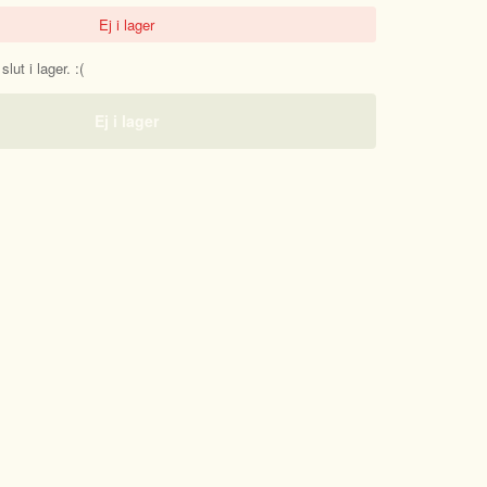
Ej i lager
lut i lager. :(
Ej i lager