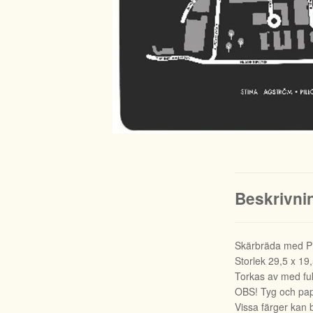
Beskrivni
Skärbräda med Pi
Storlek 29,5 x 19
Torkas av med fuk
OBS! Tyg och papp
Vissa färger kan b