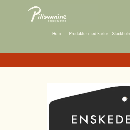
Hem
Produkter med kartor - Stockhol