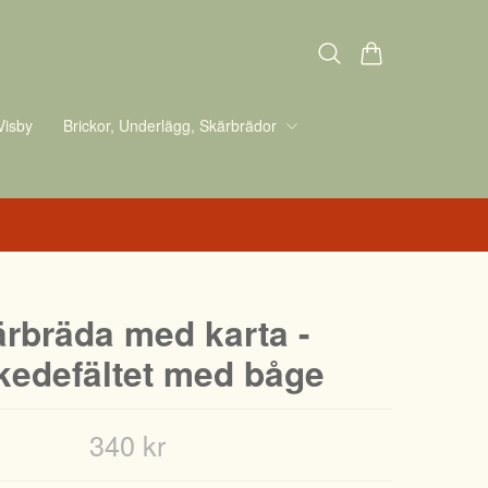
Visby
Brickor, Underlägg, Skärbrädor
rbräda med karta -
kedefältet med båge
340 kr