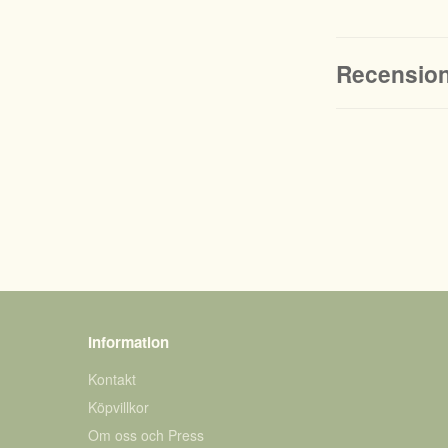
Recensio
Information
Kontakt
Köpvillkor
Om oss och Press