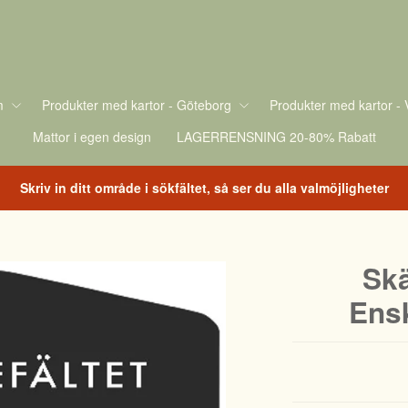
m
Produkter med kartor - Göteborg
Produkter med kartor - 
Mattor i egen design
LAGERRENSNING 20-80% Rabatt
Skriv in ditt område i sökfältet, så ser du alla valmöjligheter
Skä
Ens