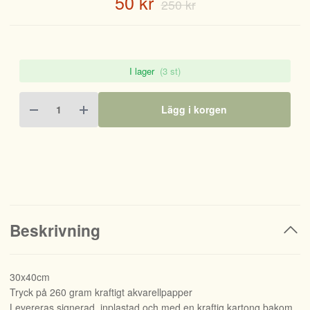
50 kr
250 kr
I lager
(3 st)
Lägg i korgen
Beskrivning
30x40cm
Tryck på 260 gram kraftigt akvarellpapper
Levereras signerad, inplastad och med en kraftig kartong bakom